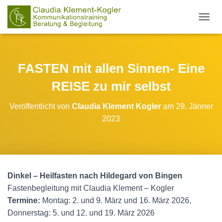
N
A
V
I
G
FASTEN mit allen Sinnen- Eine
A
T
REISE zu mir selbst
I
O
Veröffentlicht von
Claudia Klement Kogler
am
29. Jänner
N
2023
U
M
S
C
H
A
Dinkel – Heilfasten nach Hildegard von Bingen
L
T
Fastenbegleitung mit Claudia Klement – Kogler
E
Termine:
Montag: 2. und 9. März und 16. März 2026,
N
Donnerstag: 5. und 12. und 19. März 2026