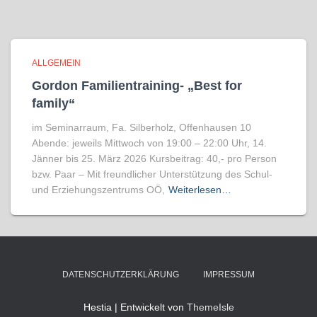
ALLGEMEIN
Gordon Familientraining- „Best for
family“
im Seminarraum, Fa. Silberholz, Offenhausen 10
Abende: jeweils Mittwoch von 19:00 – 22:00 Uhr, 14.
Jänner bis 25. März 2026 Kursbeitrag: 40,- pro Person
bzw. Paar – Mit freundlicher Unterstützung des Schul-
und Erziehungszentrums OÖ,
Weiterlesen…
DATENSCHUTZERKLÄRUNG
IMPRESSUM
Hestia | Entwickelt von
ThemeIsle