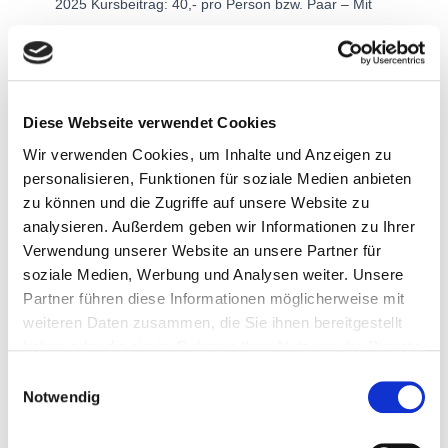
2025 Kursbeitrag: 40,- pro Person bzw. Paar – Mit
freundlicher Unterstützung des Schul- und
Erziehungszentrums OÖ, Elternbildungsgutscheine
des
Weiterlesen…
Diese Webseite verwendet Cookies
Wir verwenden Cookies, um Inhalte und Anzeigen zu
Gordon Familientraining- „Best for family“
personalisieren, Funktionen für soziale Medien anbieten
im Seminarraum, Fa. Silberholz, Offenhausen 10
zu können und die Zugriffe auf unsere Website zu
analysieren. Außerdem geben wir Informationen zu Ihrer
Abende: jeweils Mittwoch von 19:00 – 22:00 Uhr, 14.
Verwendung unserer Website an unsere Partner für
Jänner bis 25. März 2026 Kursbeitrag: 40,- pro Person
soziale Medien, Werbung und Analysen weiter. Unsere
bzw. Paar – Mit freundlicher Unterstützung des Schul-
Partner führen diese Informationen möglicherweise mit
weiteren Daten zusammen, die Sie ihnen bereitgestellt
und Erziehungszentrums OÖ,
Weiterlesen…
haben oder die sie im Rahmen Ihrer Nutzung der Dienste
gesammelt haben.
E
FASTEN mit allen Sinnen- Eine REISE zu mir selbst
Notwendig
i
Dinkel – Heilfasten nach Hildegard von Bingen
n